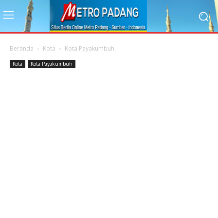
Beranda
Kota
Kota Payakumbuh
Kota
Kota Payakumbuh