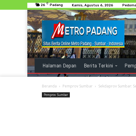
C
26
Padang
Kamis, Agustus 6, 2026
Pedoma
Halaman Depan
Berita Terkini
Pemp
Beranda
Pemprov Sumbar
Sekdaprov Sumbar: S
Pemprov Sumbar