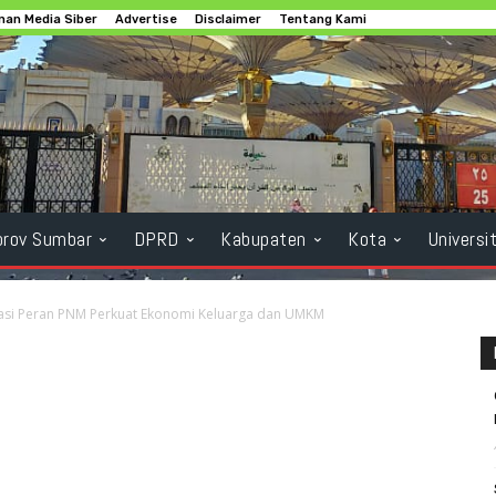
an Media Siber
Advertise
Disclaimer
Tentang Kami
rov Sumbar
DPRD
Kabupaten
Kota
Universi
asi Peran PNM Perkuat Ekonomi Keluarga dan UMKM