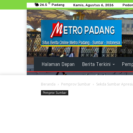
C
26.5
Padang
Kamis, Agustus 6, 2026
Pedom
Halaman Depan
Berita Terkini
Pemp
Beranda
Pemprov Sumbar
Sekda Sumbar Apresi
Pemprov Sumbar