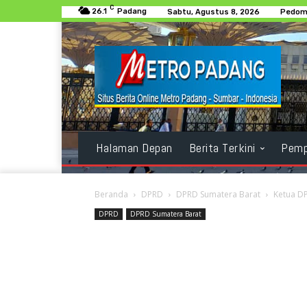
C
26.1
Padang
Sabtu, Agustus 8, 2026
Pedoma
Halaman Depan
Berita Terkini
Pemp
Beranda
DPRD
DPRD Sumatera Barat
Ketua D
DPRD
DPRD Sumatera Barat