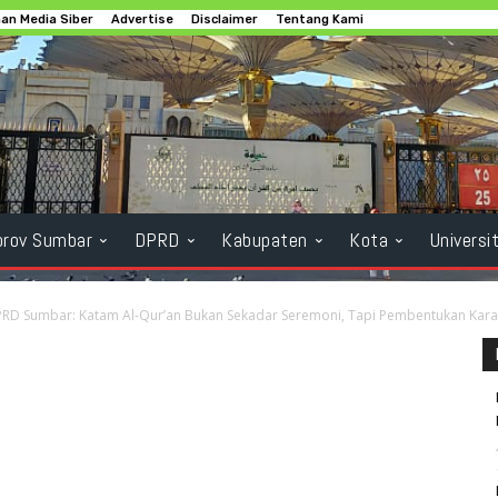
n Media Siber
Advertise
Disclaimer
Tentang Kami
rov Sumbar
DPRD
Kabupaten
Kota
Universi
PRD Sumbar: Katam Al-Qur’an Bukan Sekadar Seremoni, Tapi Pembentukan Kara