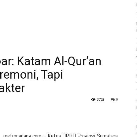
r: Katam Al-Qur’an
remoni, Tapi
akter
3752
0
metropadang.com – Ketua DPRD Provinsi Sumatera