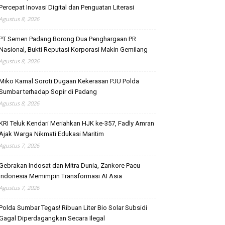
Percepat Inovasi Digital dan Penguatan Literasi
Agustus 8, 2026
PT Semen Padang Borong Dua Penghargaan PR
Nasional, Bukti Reputasi Korporasi Makin Gemilang
Agustus 8, 2026
Miko Kamal Soroti Dugaan Kekerasan PJU Polda
Sumbar terhadap Sopir di Padang
Agustus 8, 2026
KRI Teluk Kendari Meriahkan HJK ke-357, Fadly Amran
Ajak Warga Nikmati Edukasi Maritim
Agustus 7, 2026
Gebrakan Indosat dan Mitra Dunia, Zankore Pacu
Indonesia Memimpin Transformasi AI Asia
Agustus 7, 2026
Polda Sumbar Tegas! Ribuan Liter Bio Solar Subsidi
Gagal Diperdagangkan Secara Ilegal