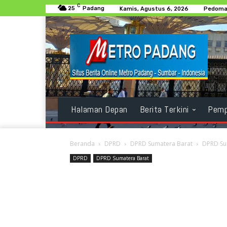
C
25
Padang
Kamis, Agustus 6, 2026
Pedoman
Halaman Depan
Berita Terkini
Pemp
Beranda
DPRD
DPRD Sumatera Barat
DPRD Sum
DPRD
DPRD Sumatera Barat