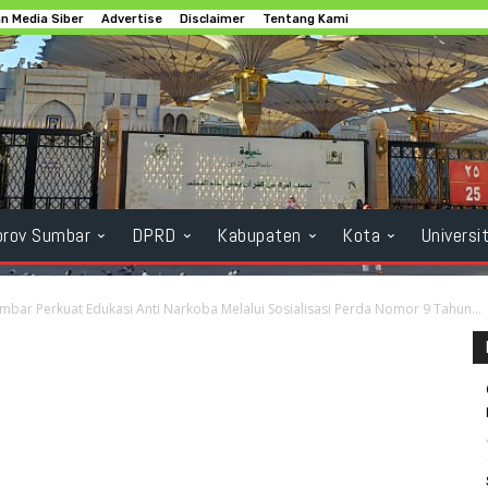
 Media Siber
Advertise
Disclaimer
Tentang Kami
rov Sumbar
DPRD
Kabupaten
Kota
Universi
bar Perkuat Edukasi Anti Narkoba Melalui Sosialisasi Perda Nomor 9 Tahun...