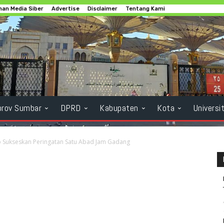
an Media Siber
Advertise
Disclaimer
Tentang Kami
rov Sumbar
DPRD
Kabupaten
Kota
Universi
 Sukseskan Peringatan Satu Abad Jam Gadang