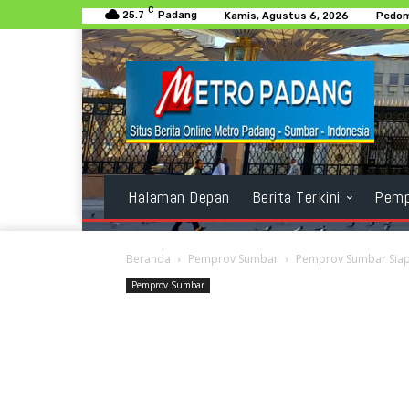
C
25.7
Padang
Kamis, Agustus 6, 2026
Pedom
Halaman Depan
Berita Terkini
Pemp
Beranda
Pemprov Sumbar
Pemprov Sumbar Siap
Pemprov Sumbar