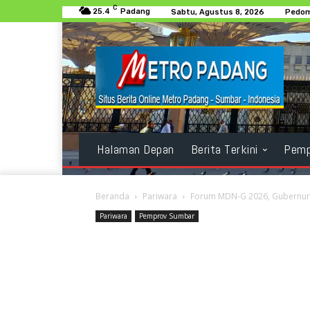
C
25.4
Padang
Sabtu, Agustus 8, 2026
Pedom
Halaman Depan
Berita Terkini
Pemp
Beranda
Pariwara
Forum MDN-G 2026, Gubernur 
Pariwara
Pemprov Sumbar