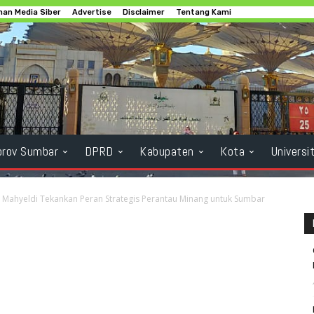
an Media Siber
Advertise
Disclaimer
Tentang Kami
rov Sumbar
DPRD
Kabupaten
Kota
Universi
Mahyeldi Tekankan Peran Strategis Perantau Minang untuk Sumbar