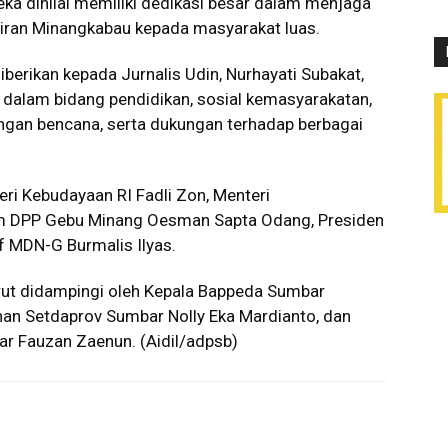
ka dinilai memiliki dedikasi besar dalam menjaga
ran Minangkabau kepada masyarakat luas.
diberikan kepada Jurnalis Udin, Nurhayati Subakat,
 dalam bidang pendidikan, sosial kemasyarakatan,
gan bencana, serta dukungan terhadap berbagai
eri Kebudayaan RI Fadli Zon, Menteri
mum DPP Gebu Minang Oesman Sapta Odang, Presiden
if MDN-G Burmalis Ilyas.
urut didampingi oleh Kepala Bappeda Sumbar
inan Setdaprov Sumbar Nolly Eka Mardianto, dan
r Fauzan Zaenun. (Aidil/adpsb)