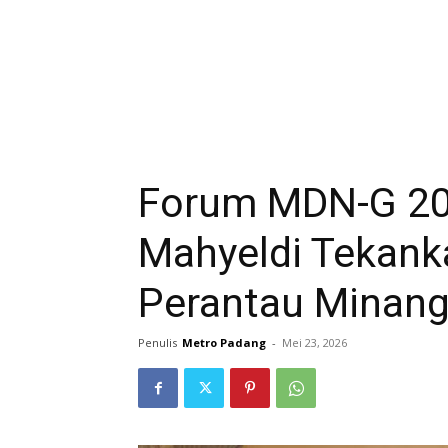
Forum MDN-G 20
Mahyeldi Tekank
Perantau Minan
Penulis
Metro Padang
-
Mei 23, 2026