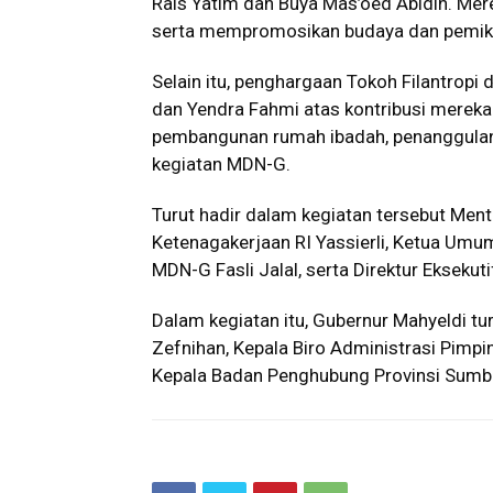
Rais Yatim dan Buya Mas’oed Abidin. Mere
serta mempromosikan budaya dan pemiki
Selain itu, penghargaan Tokoh Filantropi 
dan Yendra Fahmi atas kontribusi mereka
pembangunan rumah ibadah, penanggulan
kegiatan MDN-G.
Turut hadir dalam kegiatan tersebut Ment
Ketenagakerjaan RI Yassierli, Ketua U
MDN-G Fasli Jalal, serta Direktur Eksekut
Dalam kegiatan itu, Gubernur Mahyeldi t
Zefnihan, Kepala Biro Administrasi Pimp
Kepala Badan Penghubung Provinsi Sumba