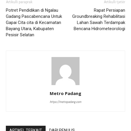
Artikulli paraprak
Artikulli tjetër
Potret Pendidikan di Ngalau
Rapat Persiapan
Gadang Pascabencana Untuk
Groundbreaking Rehabilitasi
Gapai Cita cita di Kecamatan
Lahan Sawah Terdampak
Bayang Utara, Kabupaten
Bencana Hidrometeorologi
Pesisir Selatan
Metro Padang
https://metropadang.com
ARTIKEL TERKAIT
DARI PENULIS