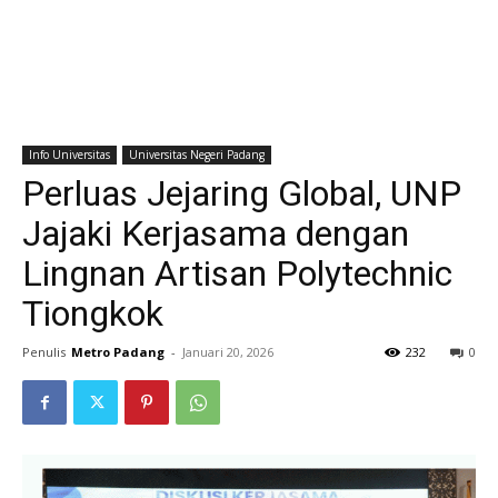
Info Universitas
Universitas Negeri Padang
Perluas Jejaring Global, UNP
Jajaki Kerjasama dengan
Lingnan Artisan Polytechnic
Tiongkok
Penulis
Metro Padang
-
Januari 20, 2026
232
0