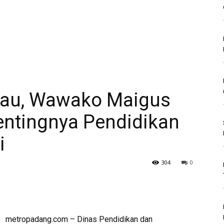
rau, Wawako Maigus
entingnya Pendidikan
i
304
0
metropadang.com – Dinas Pendidikan dan