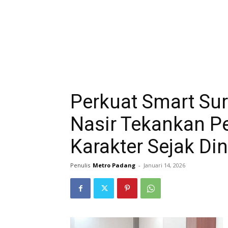
Perkuat Smart Su
Nasir Tekankan P
Karakter Sejak Din
Penulis
Metro Padang
-
Januari 14, 2026