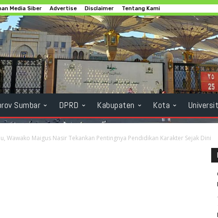
an Media Siber
Advertise
Disclaimer
Tentang Kami
rov Sumbar
DPRD
Kabupaten
Kota
Universi
au, Wawako Maigus Nasir Tekankan Pentingnya Pendidikan Karakter Sejak Dini