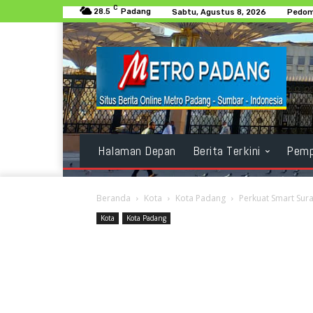
C
28.5
Padang
Sabtu, Agustus 8, 2026
Pedom
Halaman Depan
Berita Terkini
Pemp
Beranda
Kota
Kota Padang
Perkuat Smart Sur
Kota
Kota Padang