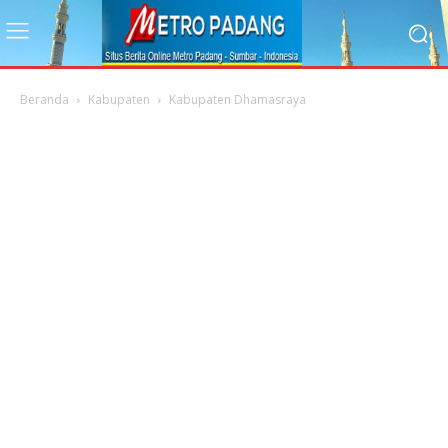
Beranda
Kabupaten
Kabupaten Dhamasraya