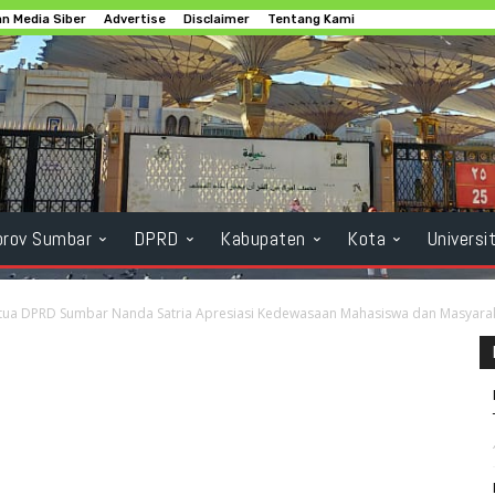
n Media Siber
Advertise
Disclaimer
Tentang Kami
rov Sumbar
DPRD
Kabupaten
Kota
Universi
tua DPRD Sumbar Nanda Satria Apresiasi Kedewasaan Mahasiswa dan Masyaraka