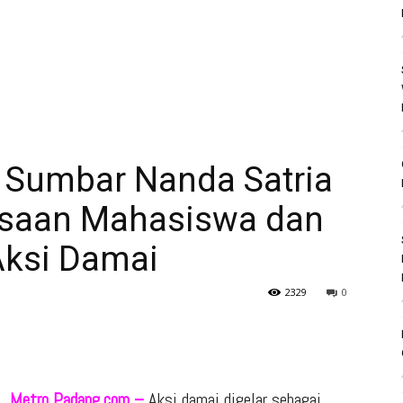
 Sumbar Nanda Satria
asaan Mahasiswa dan
Aksi Damai
2329
0
Metro Padang.com –
Aksi damai digelar sebagai