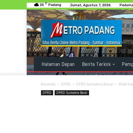
C
25
Padang
Jumat, Agustus 7, 2026
Pedoma
Halaman Depan
Berita Terkini
Pemp
Beranda
DPRD
DPRD Sumatera Barat
Wakil Ke
DPRD
DPRD Sumatera Barat