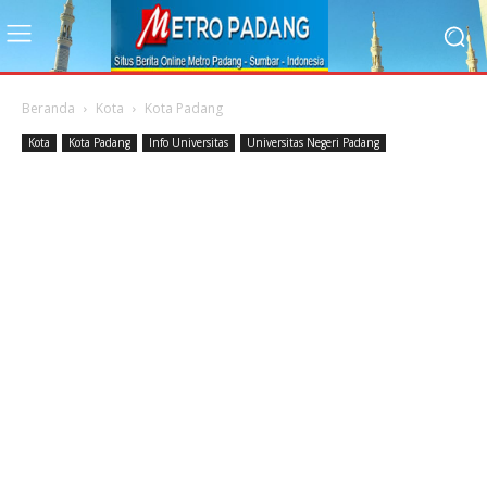
Beranda
Kota
Kota Padang
Kota
Kota Padang
Info Universitas
Universitas Negeri Padang