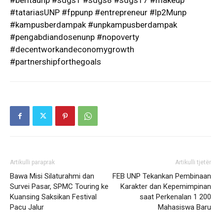
#beritaunp #sdgs1 #sdgs8 #sdgs17 #makeup
#tatariasUNP #fppunp #entrepreneur #lp2Munp
#kampusberdampak #unpkampusberdampak
#pengabdiandosenunp #nopoverty
#decentworkandeconomygrowth
#partnershipforthegoals
Artikulli paraprak
Artikulli tjetër
Bawa Misi Silaturahmi dan
FEB UNP Tekankan Pembinaan
Survei Pasar, SPMC Touring ke
Karakter dan Kepemimpinan
Kuansing Saksikan Festival
saat Perkenalan 1 200
Pacu Jalur
Mahasiswa Baru