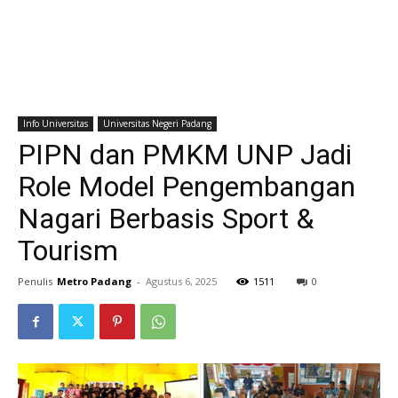
Info Universitas
Universitas Negeri Padang
PIPN dan PMKM UNP Jadi
Role Model Pengembangan
Nagari Berbasis Sport &
Tourism
Penulis
Metro Padang
-
Agustus 6, 2025
1511
0