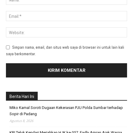
Simpan nama, email, dan situs web saya di browser ini untuk lain kali
saya berkomentar.
Berita Hari Ini
Miko Kamal Soroti Dugaan Kekerasan PJU Polda Sumbar terhadap
Sopir di Padang
Agustus 8, 2026
KRI Teluk Kendari Meriahkan HJK ke-357, Fadly Amran Ajak Warga