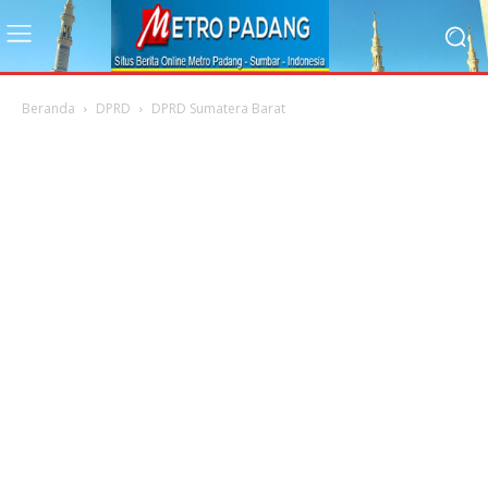
Beranda
DPRD
DPRD Sumatera Barat