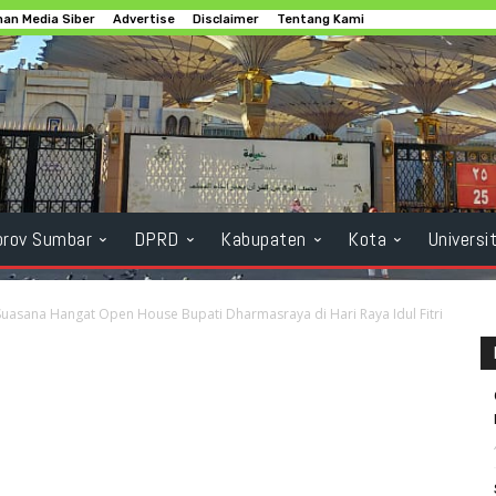
an Media Siber
Advertise
Disclaimer
Tentang Kami
rov Sumbar
DPRD
Kabupaten
Kota
Universi
Suasana Hangat Open House Bupati Dharmasraya di Hari Raya Idul Fitri