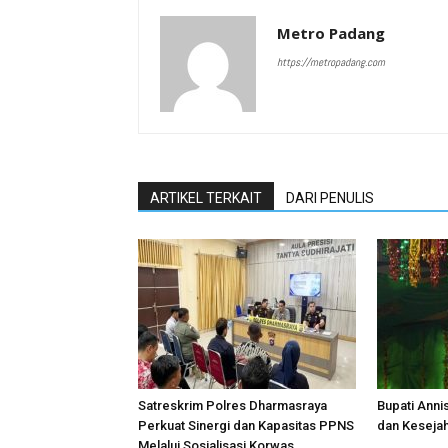
Metro Padang
https://metropadang.com
ARTIKEL TERKAIT
DARI PENULIS
Satreskrim Polres Dharmasraya
Bupati Anni
Perkuat Sinergi dan Kapasitas PPNS
dan Keseja
Melalui Sosialisasi Korwas