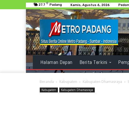
C
27.7
Padang
Kamis, Agustus 6, 2026
Pedom
Halaman Depan
Berita Terkini
Pemp
Beranda
Kabupaten
Kabupaten Dhamasraya
Kabupaten
Kabupaten Dhamasraya