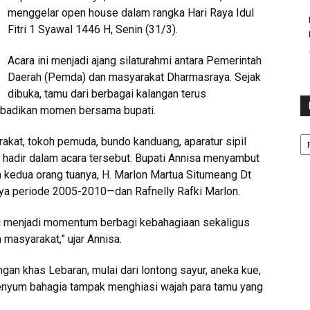
menggelar open house dalam rangka Hari Raya Idul
Fitri 1 Syawal 1446 H, Senin (31/3).
Acara ini menjadi ajang silaturahmi antara Pemerintah
Daerah (Pemda) dan masyarakat Dharmasraya. Sejak
dibuka, tamu dari berbagai kalangan terus
abadikan momen bersama bupati.
Ka
akat, tokoh pemuda, bundo kanduang, aparatur sipil
 hadir dalam acara tersebut. Bupati Annisa menyambut
h kedua orang tuanya, H. Marlon Martua Situmeang Dt
a periode 2005-2010—dan Rafnelly Rafki Marlon.
i menjadi momentum berbagi kebahagiaan sekaligus
masyarakat,” ujar Annisa.
gan khas Lebaran, mulai dari lontong sayur, aneka kue,
enyum bahagia tampak menghiasi wajah para tamu yang