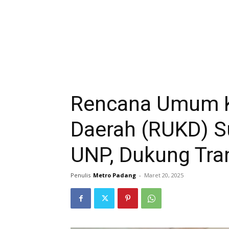
Rencana Umum Ke
Daerah (RUKD) S
UNP, Dukung Tran
Penulis
Metro Padang
-
Maret 20, 2025