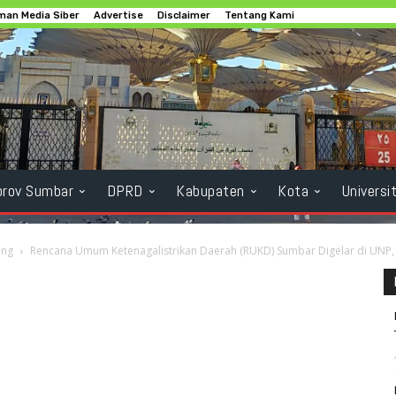
an Media Siber
Advertise
Disclaimer
Tentang Kami
rov Sumbar
DPRD
Kabupaten
Kota
Universi
ang
Rencana Umum Ketenagalistrikan Daerah (RUKD) Sumbar Digelar di UNP, D