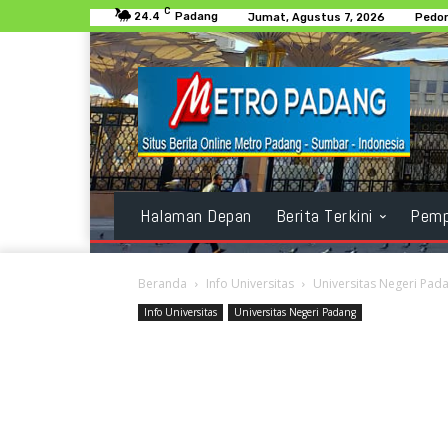
C
24.4
Padang
Jumat, Agustus 7, 2026
Pedom
Halaman Depan
Berita Terkini
Pemp
Beranda
Info Universitas
Universitas Negeri Pad
Info Universitas
Universitas Negeri Padang