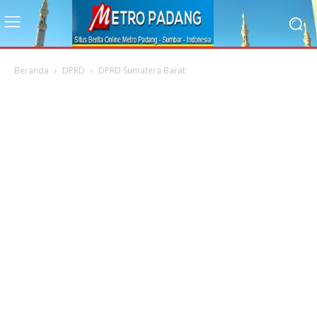
Beranda
DPRD
DPRD Sumatera Barat