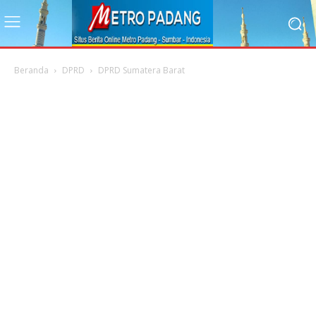
Beranda
DPRD
DPRD Sumatera Barat