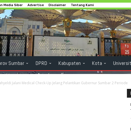
n Media Siber
Advertise
Disclaimer
Tentang Kami
rov Sumbar
DPRD
Kabupaten
Kota
Universi
yeldi Jalani Medical Check-Up Jelang Pelantikan Gubernur Sumbar 2 Periode