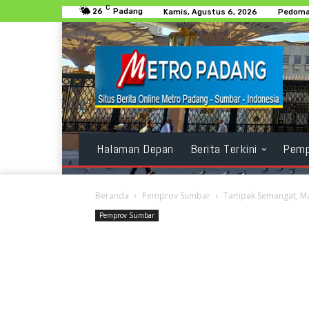
C
26
Padang
Kamis, Agustus 6, 2026
Pedoma
Halaman Depan
Berita Terkini
Pemp
Beranda
Pemprov Sumbar
Tampak Semangat, Mah
Pemprov Sumbar