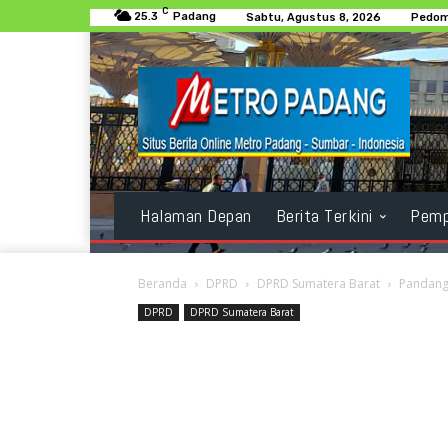
C
25.3
Padang
Sabtu, Agustus 8, 2026
Pedom
Halaman Depan
Berita Terkini
Pemp
Beranda
DPRD
DPRD Sumatera Barat
Pandang
DPRD
DPRD Sumatera Barat