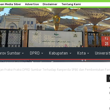
an Media Siber
Advertise
Disclaimer
Tentang Kami
rov Sumbar
DPRD
Kabupaten
Kota
Universi
an Fraksi-Fraksi DPRD Sumbar Terhadap Ranperda SPBE dan Pembentukan Pa