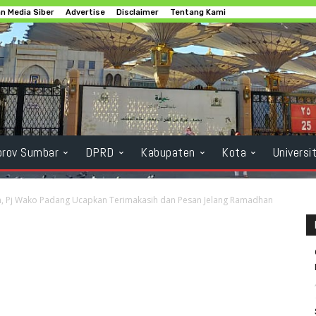
 Media Siber
Advertise
Disclaimer
Tentang Kami
rov Sumbar
DPRD
Kabupaten
Kota
Universi
n, Pj Wako Padang Ucapkan Terimakasih dan Pesan Jelang Ramadhan