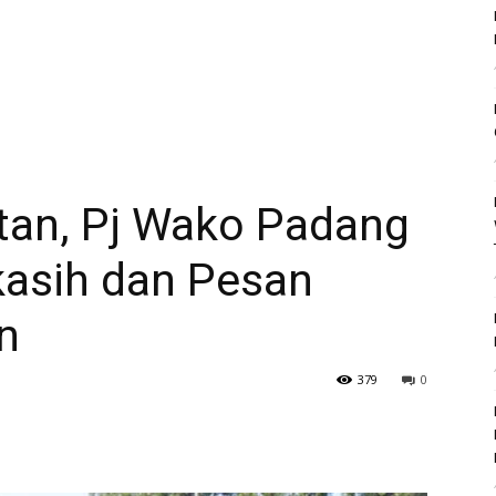
tan, Pj Wako Padang
asih dan Pesan
n
379
0