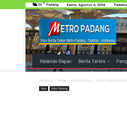
C
25
Padang
Kamis, Agustus 6, 2026
Pedoman
Halaman Depan
Berita Terkini
Pemp
Beranda
Kota
Kota Padang
Akhir Masa Jabata
Kota
Kota Padang