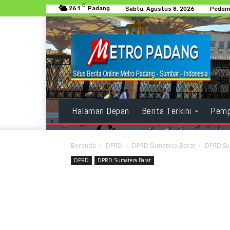
C
26.1
Padang
Sabtu, Agustus 8, 2026
Pedoma
Halaman Depan
Berita Terkini
Pemp
Beranda
DPRD
DPRD Sumatera Barat
DPRD Su
DPRD
DPRD Sumatera Barat