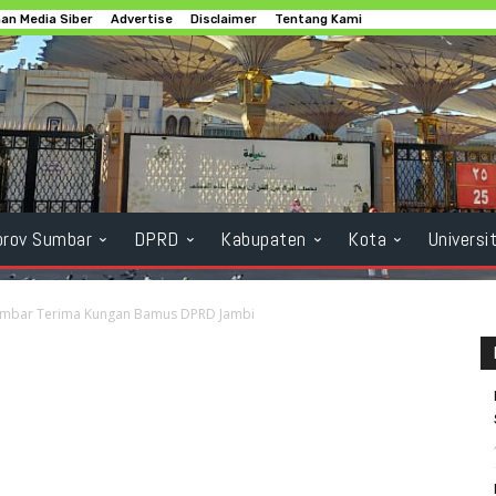
n Media Siber
Advertise
Disclaimer
Tentang Kami
rov Sumbar
DPRD
Kabupaten
Kota
Universi
mbar Terima Kungan Bamus DPRD Jambi