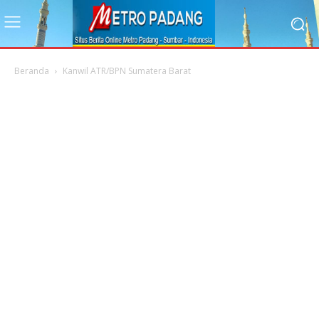
Beranda
Kanwil ATR/BPN Sumatera Barat