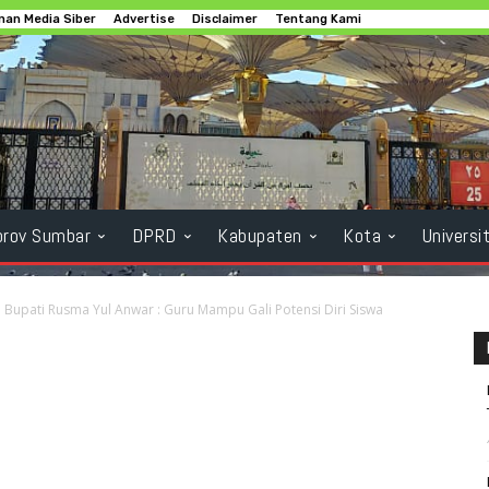
an Media Siber
Advertise
Disclaimer
Tentang Kami
rov Sumbar
DPRD
Kabupaten
Kota
Universi
Bupati Rusma Yul Anwar : Guru Mampu Gali Potensi Diri Siswa