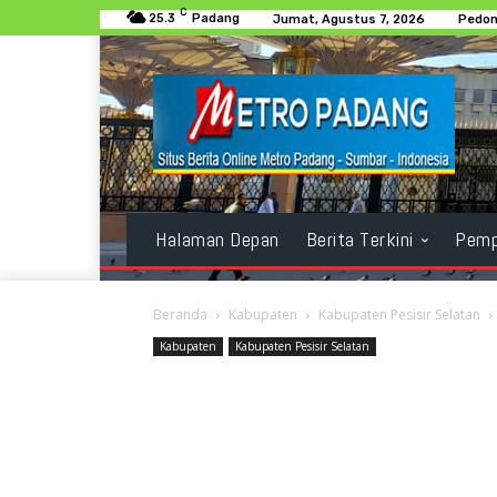
C
25.3
Padang
Jumat, Agustus 7, 2026
Pedom
Halaman Depan
Berita Terkini
Pemp
Beranda
Kabupaten
Kabupaten Pesisir Selatan
Kabupaten
Kabupaten Pesisir Selatan