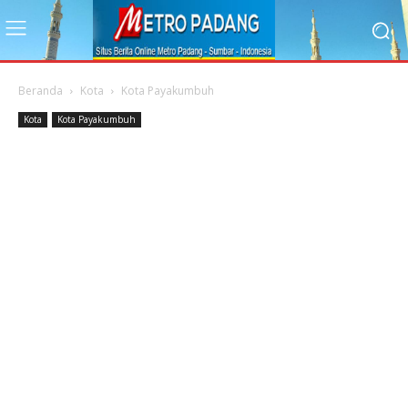
Beranda
Kota
Kota Payakumbuh
Kota
Kota Payakumbuh