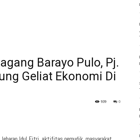
agang Barayo Pulo, Pj.
ng Geliat Ekonomi Di
h
939
0
ebaran Idul Fitri, aktifitas pemudik, masyarakat,