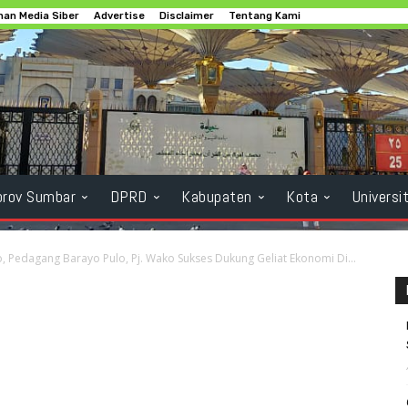
an Media Siber
Advertise
Disclaimer
Tentang Kami
rov Sumbar
DPRD
Kabupaten
Kota
Universi
, Pedagang Barayo Pulo, Pj. Wako Sukses Dukung Geliat Ekonomi Di...