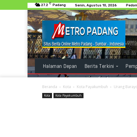
C
27.2
Padang
Senin, Agustus 10, 2026
Pedom
Halaman Depan
Berita Terkini
Pemp
Beranda
Kota
Kota Payakumbuh
Urang Barayo
Kota
Kota Payakumbuh