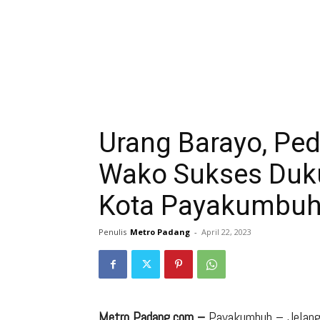
Urang Barayo, Ped
Wako Sukses Duku
Kota Payakumbu
Penulis
Metro Padang
-
April 22, 2023
Metro Padang.com –
Payakumbuh – Jelang l