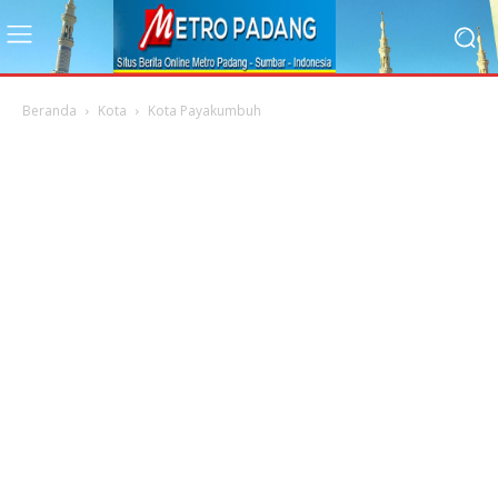
Beranda
Kota
Kota Payakumbuh