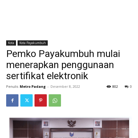
Kota
Kota Payakumbuh
Pemko Payakumbuh mulai
menerapkan penggunaan
sertifikat elektronik
Penulis
Metro Padang
-
Desember 8, 2022
802
0