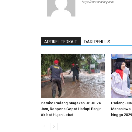
https://metropadang.com
ARTIKEL TERKAIT
DARI PENULIS
Pemko Padang Siagakan BPBD 24
Padang Jua
Jam, Respons Cepat Hadapi Banjir
Mahasiswa K
Akibat Hujan Lebat
hingga 2029