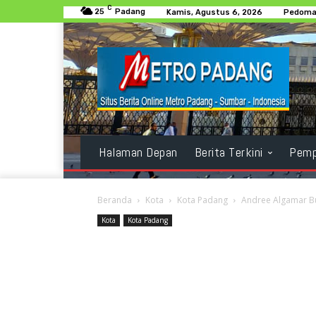
C
25
Padang
Kamis, Agustus 6, 2026
Pedoman
Halaman Depan
Berita Terkini
Pemp
Beranda
Kota
Kota Padang
Andree Algamar B
Kota
Kota Padang