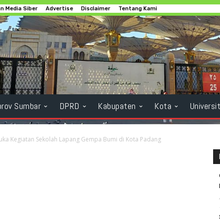
 Media Siber
Advertise
Disclaimer
Tentang Kami
rov Sumbar
DPRD
Kabupaten
Kota
Universi
uka Kegiatan Sekolah Lapang Gempa Bumi di Kota Padang