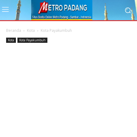
Beranda
Kota
Kota Payakumbuh
Kota
Kota Payakumbuh