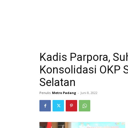
Kadis Parpora, Su
Konsolidasi OKP S
Selatan
Penulis
Metro Padang
-
Juni 8, 2022