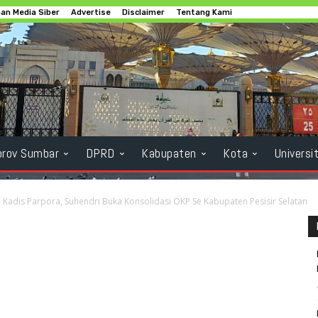
n Media Siber
Advertise
Disclaimer
Tentang Kami
rov Sumbar
DPRD
Kabupaten
Kota
Universi
Kadis Parpora, Suhendri Buka Konsolidasi OKP Se Kabupaten Pesisir Selatan