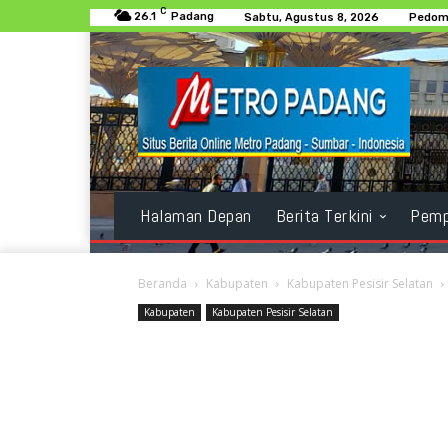
C
26.1
Padang
Sabtu, Agustus 8, 2026
Pedoma
Halaman Depan
Berita Terkini
Pemp
Beranda
Kabupaten
Kabupaten Pesisir Selatan
Kabupaten
Kabupaten Pesisir Selatan