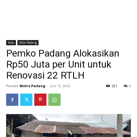
Kota
Kota Padang
Pemko Padang Alokasikan
Rp50 Juta per Unit untuk
Renovasi 22 RTLH
Penulis
Metro Padang
-
Juni 10, 2026
521
0