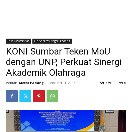
Info Universitas
Universitas Negeri Padang
KONI Sumbar Teken MoU
dengan UNP, Perkuat Sinergi
Akademik Olahraga
Penulis
Metro Padang
-
Februari 11, 2026
4391
0