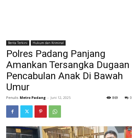
Berita Terkini
Hukum dan Kriminal
Polres Padang Panjang
Amankan Tersangka Dugaan
Pencabulan Anak Di Bawah
Umur
Penulis
Metro Padang
-
Juni 12, 2025
869
0