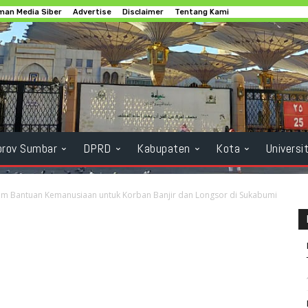
an Media Siber
Advertise
Disclaimer
Tentang Kami
rov Sumbar
DPRD
Kabupaten
Kota
Universi
rim Bantuan Kemanusiaan untuk Korban Banjir dan Longsor di Sukabumi