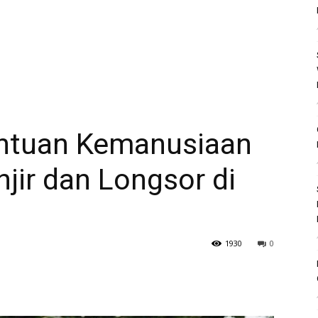
antuan Kemanusiaan
jir dan Longsor di
1930
0