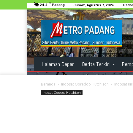
C
24.4
Padang
Jumat, Agustus 7, 2026
Pedom
Halaman Depan
Berita Terkini
Pemp
Beranda
Indosat Ooredoo Hutchison
Indosat Ki
Indosat Ooredoo Hutchison