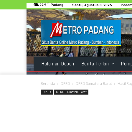
C
29.9
Padang
Sabtu, Agustus 8, 2026
Pedom
Halaman Depan
Berita Terkini
Pemp
Beranda
DPRD
DPRD Sumatera Barat
Hasil R
DPRD
DPRD Sumatera Barat