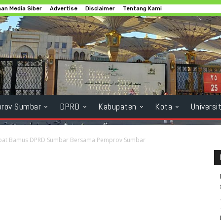
an Media Siber
Advertise
Disclaimer
Tentang Kami
rov Sumbar
DPRD
Kabupaten
Kota
Universi
apat Bamus DPRD Sumbar Bersama Pemprov Sumbar