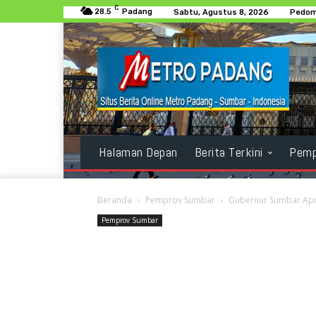
C
28.5
Padang
Sabtu, Agustus 8, 2026
Pedom
Halaman Depan
Berita Terkini
Pemp
Beranda
Pemprov Sumbar
Gubernur Sumbar Apre
Pemprov Sumbar