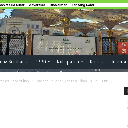
an Media Siber
Advertise
Disclaimer
Tentang Kami
rov Sumbar
DPRD
Kabupaten
Kota
Universi
siasi Kepedulian PT Charoen Pokphan yang Salurkan 50 Ribu Butir...