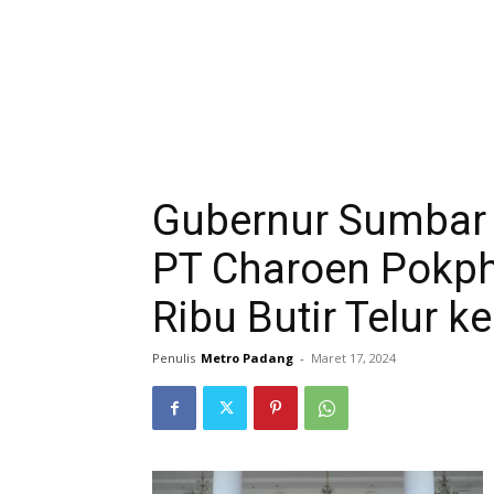
Gubernur Sumbar 
PT Charoen Pokph
Ribu Butir Telur 
Penulis
Metro Padang
-
Maret 17, 2024