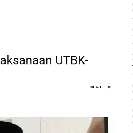
elaksanaan UTBK-
471
0