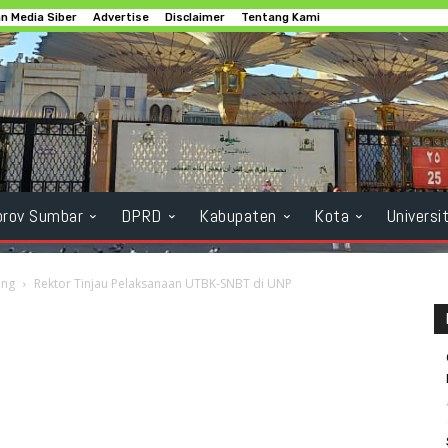
 Media Siber
Advertise
Disclaimer
Tentang Kami
rov Sumbar
DPRD
Kabupaten
Kota
Universi
ang
Rektor Tinjau Pelaksanaan UTBK-SNBT di UNP