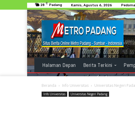
C
28
Padang
Kamis, Agustus 6, 2026
Pedoman
Halaman Depan
Berita Terkini
Pemp
Beranda
Info Universitas
Universitas Negeri Pad
Info Universitas
Universitas Negeri Padang