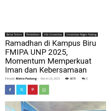
Berita Terkini
Pendidikan
Info Universitas
Universitas Negeri Padang
Ramadhan di Kampus Biru
FMIPA UNP 2025,
Momentum Memperkuat
Iman dan Kebersamaan
Penulis
Metro Padang
-
Maret 26, 2025
6870
0