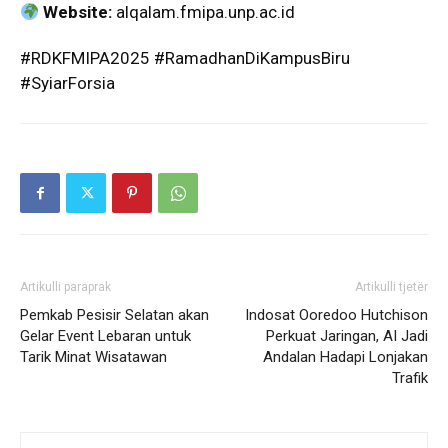
Website:
alqalam.fmipa.unp.ac.id
#RDKFMIPA2025 #RamadhanDiKampusBiru
#SyiarForsia
Artikulli paraprak
Artikulli tjetër
Pemkab Pesisir Selatan akan
Indosat Ooredoo Hutchison
Gelar Event Lebaran untuk
Perkuat Jaringan, AI Jadi
Tarik Minat Wisatawan
Andalan Hadapi Lonjakan
Trafik