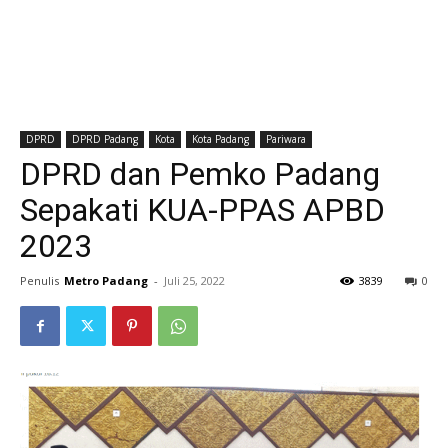
DPRD
DPRD Padang
Kota
Kota Padang
Pariwara
DPRD dan Pemko Padang
Sepakati KUA-PPAS APBD
2023
Penulis
Metro Padang
-
Juli 25, 2022
3839
0