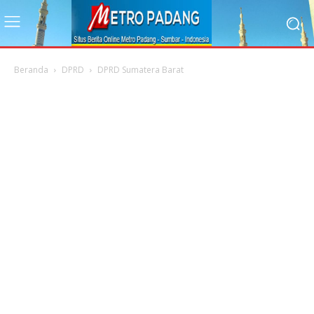
Beranda
DPRD
DPRD Sumatera Barat